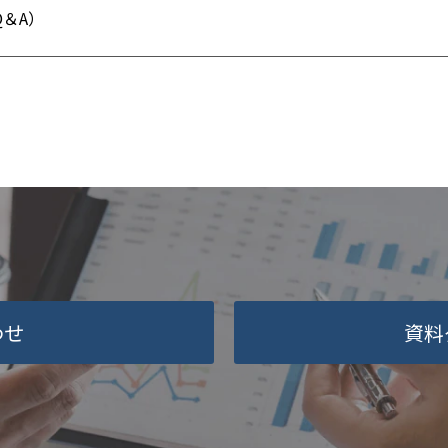
＆A）
わせ
資料