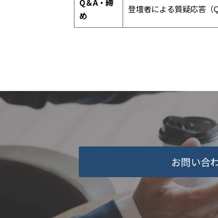
Q＆A・締
登壇者による質疑応答（Q
め
お問い合