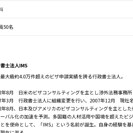
料
員50名
書士法人IMS
最大級約4.0万件超えのビザ申請実績を誇る行政書士法人。
02年8月 日米のビザコンサルティングを主とし渉外法務事務所
07年3月 行政書士法人に組織変更を行い、2007年12月 現社
02年8月、日本及びアメリカのビザコンサルティングを主とし
ローバル化の加速を予測。多国籍の人材活用や国境を超えたビ
ことを使命として、「IMS」という名前が誕生。自身の経験を
、現在に至る。