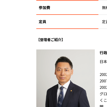
参加費
無
定員
定
【登壇者ご紹介】
行政
日本
20
20
20
グ
く
開