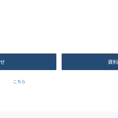
せ
資
ご連絡は
こちら
、求人メディア・各種サービスご利用ユーザー様