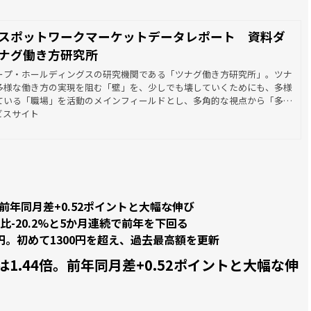
！
月】スポットワークマーケットデータレポート 資料ダ
 ツナグ働き方研究所
ープ・ホールディングスの研究機関である「ツナグ働き方研究所」。ツナ
多様な働き方の実現を阻む「壁」を、少しでも壊していくためにも、多様
ている「職場」を活動のメインフィールドとし、多角的な視点から「多様
研究し、その潮流を読み解き、働き方への示唆を発信していくことをミッ
ビスサイト
。
前年同月差+0.52ポイントと大幅な伸び
比-20.2%と5か月連続で前年を下回る
円。初めて1300円を超え、過去最高額を更新
1.44倍。前年同月差+0.52ポイントと大幅な伸