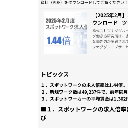
資料（PDF）をダウンロードしてご覧ください
【2025年2
ウンロード |
株式会社ツナググル
グ働き方研究所は、
な働き方が実践され
な労働市場」を調査
ツナググループサー
ションとしています
トピックス
１．スポットワークの求人倍率は1.44倍。
２．新規ワーク数は49,237件で、前年同月
３．スポットワーカーの平均賃金は1,302
■１．
スポットワークの求人倍率は
び