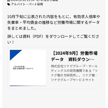
アルバイト・パート採用
10月下旬に公表された内容をもとに、有効求人倍率や
失業率・平均賃金の推移など労働市場に関するデータ
をまとめました。
詳しくは資料（PDF）をダウンロードしてご覧くださ
い！
【2024年9月】労働市場
データ 資料ダウンロ
ード | ツナグ働き方研究
株式会社ツナググループ・ホール
ディングスの研究機関である「ツ
所
ナグ働き方研究所」。ツナグ働き
方研究所は、多様な働き方の実現
ツナググループサービスサイト
を阻む「壁」を、少しでも壊して
いくためにも、多様な働き方が実
践されている「職場」を活動のメ
インフィールドとし、多角的な視
点から「多様な労働市場」を調査
研究し、その潮流を読み解き、働