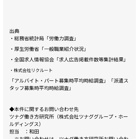
インフィールドとし、多角的な視
点から「多様な労働市場」を調査
研究し、その潮流を読み解き、働
き方への示唆を発信していくこと
をミッションとしています。
出典
・総務省統計局
「労働力調査」
・厚生労働省
「一般職業紹介状況」
・全国求人情報協会
「求人広告掲載件数等集計結果」
・株式会社リクルート
「アルバイト・パート募集時平均時給調査」
「派遣ス
タッフ募集時平均時給調査」
◆本件に関するお問い合わせ先
ツナグ働き方研究所（株式会社ツナググループ・ホー
ルディングス）
担当 ：和田
※お問い合わせは、
ツナグ働き方研究所お問い合わ