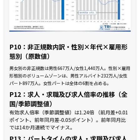
P10：非正規数内訳・性別×年代×雇用形
態別（原数値）
男女別の非正規数は男性667万人/女性1,440万人。性別×雇用
形態別のボリュームゾーンは、男性アルバイト232万人/女性
パート897万人。女性パートは全体の6割を占める。
P12：求人・求職及び求人倍率の推移（全
国/季節調整値）
有効求人倍率（季節調整値）は1.24倍 （前月差+0.01
ポイント、前年同月差-0.05ポイント）。前年同月比
では14か月連続でマイナス。
P13：パートタイムの求人・求職及び求人