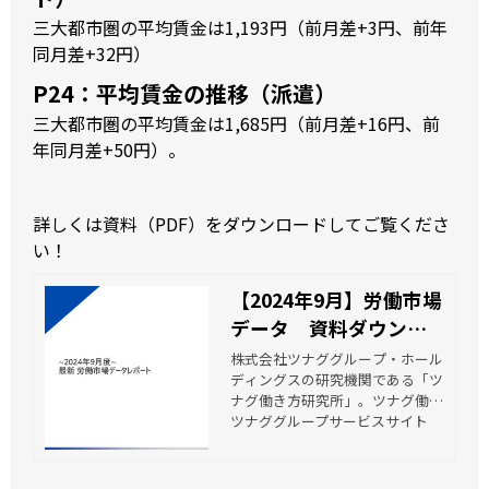
三大都市圏の平均賃金は1,193円（前月差+3円、前年
同月差+32円）
P24：平均賃金の推移（派遣）
三大都市圏の平均賃金は1,685円（前月差+16円、前
年同月差+50円）。
詳しくは資料（PDF）をダウンロードしてご覧くださ
い！
【2024年9月】労働市場
データ 資料ダウンロ
ード | ツナグ働き方研究
株式会社ツナググループ・ホール
ディングスの研究機関である「ツ
所
ナグ働き方研究所」。ツナグ働き
方研究所は、多様な働き方の実現
ツナググループサービスサイト
を阻む「壁」を、少しでも壊して
いくためにも、多様な働き方が実
践されている「職場」を活動のメ