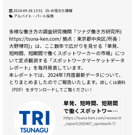
2024-09-26 13:51
お役立ち情報
アルバイト・パート採用
多様な働き方の調査研究機関「ツナグ働き方研究所(
https://tsuna-ken.com/
拠点：東京都中央区/所長：
大野博司)」は、ここ数年で広がりを見せる「単発、
短時間、短期間で働くスポットワーカーの市場」につ
いて定点観測する「スポットワークマーケットデータ
レポート」を毎月発表しています。
本レポートでは、2024年7月度最新データについて、
とりまとめましたのでご報告いたします。
詳しくは資料
（PDF）をダウンロードしてご覧ください！
単発、短時間、短期間
で働くスポットワーク
の求人倍率は2.88倍 求
https://tsuna-ken.com/research
_report/202407_spotwork-7/
人数が前年比+49.9%と
なり、求人倍率も前年