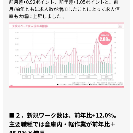
前月差+0.92ポイント、前年差+1.05ポイントと、前
月/前年ともに求人数が増加したことによって求人倍
率も大幅に上昇しました 。
■２．
新規ワーク数は、前年比+12.0%。
主要職種では倉庫内・軽作業が前年比＋
46.8%と伸長