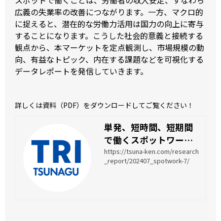
広義の失業率の改善につながります。一方、マクロ的
に捉えると、潜在的な労働力活用は国力の向上に寄与
することになります。こうした社会的意義と接続する
観点から、本マーケットを定点観測し、市場規模の動
向、有益なトピック、内在する課題などを可視化する
データレポートを発信していきます。
詳しくは資料（PDF）をダウンロードしてご覧ください！
単発、短時間、短期間
で働くスポットワーク
の求人倍率は2.88倍 求
https://tsuna-ken.com/research
_report/202407_spotwork-7/
人数が前年比+49.9%と
なり、求人倍率も前年
を大幅に上回る – ツナ
グ働き方研究所