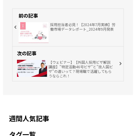
前の記事
採用担当者必見！【2024年7月実績】労
働市場データレポート_2024年9月発表
次の記事
【ウェビナー】【外国人採用ビザ解説
講座】"特定活動46号ビザ"と"技人国ビ
ザ"の違いって？現場職で活躍してもら
うならこれ！
週間人気記事
タグ一覧