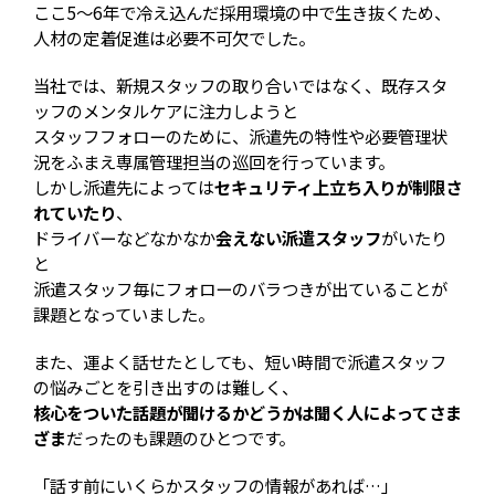
ここ5～6年で冷え込んだ採用環境の中で生き抜くため、
人材の定着促進は必要不可欠でした。
当社では、新規スタッフの取り合いではなく、既存スタ
ッフのメンタルケアに注力しようと
スタッフフォローのために、派遣先の特性や必要管理状
況をふまえ専属管理担当の巡回を行っています。
しかし派遣先によっては
セキュリティ上立ち入りが制限さ
れていたり
、
ドライバーなどなかなか
会えない派遣スタッフ
がいたり
と
派遣スタッフ毎にフォローのバラつきが出ていることが
課題となっていました。
また、運よく話せたとしても、短い時間で派遣スタッフ
の悩みごとを引き出すのは難しく、
核心をついた話題が聞けるかどうかは聞く人によってさま
ざま
だったのも課題のひとつです。
「話す前にいくらかスタッフの情報があれば…」