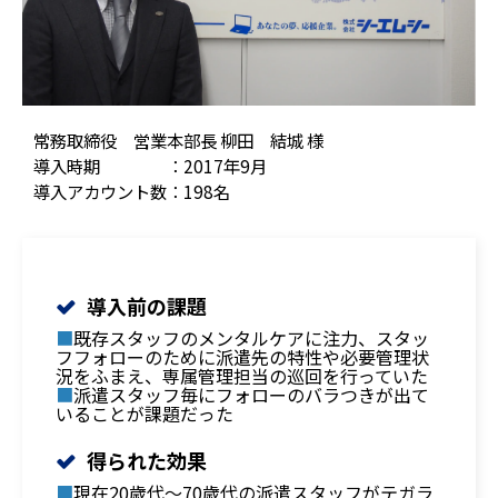
常務取締役 営業本部長 柳田 結城 様
導入時期 ：2017年9月
導入アカウント数：198名
導入前の課題
■
既存スタッフのメンタルケアに注力、スタッ
フフォローのために派遣先の特性や必要管理状
況をふまえ、専属管理担当の巡回を行っていた
■
派遣スタッフ毎にフォローのバラつきが出て
いることが課題だった
得られた効果
■
現在20歳代～70歳代の派遣スタッフがテガラ