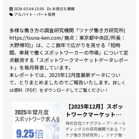
2026-03-04 15:00
お役立ち情報
アルバイト・パート採用
多様な働き方の調査研究機関「ツナグ働き方研究所(
https://tsuna-ken.com/
拠点：東京都中央区/所長：
大野博司)」は、ここ数年で広がりを見せる「短時
間、単発で働くスポットワーカーの市場」について定
点観測する「スポットワークマーケットデータレポー
ト」を毎月発表しています。
本レポートでは、2025年12月度最新データについ
て、とりまとめましたのでご報告いたします。
詳しく
は資料（PDF）をダウンロードしてご覧ください！
【2025年12月】スポッ
トワークマーケットデ
ータレポート 資料ダ
株式会社ツナググループ・ホール
ディングスの研究機関である「ツ
ウンロード | ツナグ働き
ナグ働き方研究所」。ツナグ働き
方研究所