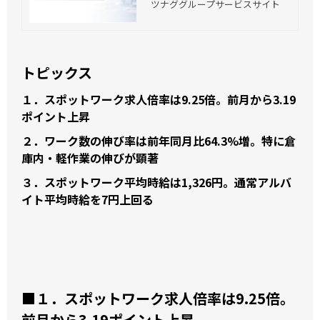
方研究所は、多様な働き方の実現
ツナググループサービスサイト
を阻む「壁」を、少しでも壊して
いくためにも、多様な働き方が実
践されている「職場」を活動のメ
インフィールドとし、多角的な視
トピックス
点から「多様な労働市場」を調査
研究し、その潮流を読み解き、働
１．スポットワーク求人倍率は9.25倍。前月から3.19
き方への示唆を発信していくこと
をミッションとしています。
ポイント上昇
２．ワーク数の伸び率は前年同月比64.3%増。特に倉
庫内・軽作業の伸びが顕著
３．スポットワーク平均時給は1,326円。通常アルバ
イト平均時給を7円上回る
■１．スポットワーク求人倍率は9.25倍。
前月から3.19ポイント上昇