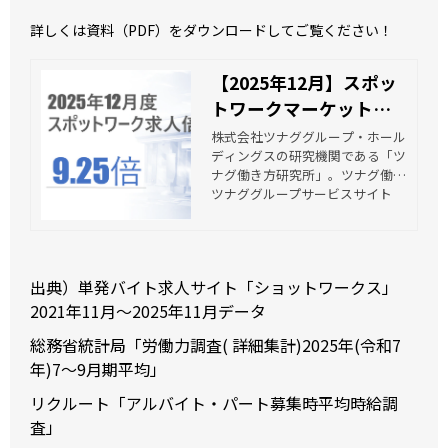
詳しくは資料（PDF）をダウンロードしてご覧ください！
【2025年12月】スポッ
トワークマーケットデ
ータレポート 資料ダ
株式会社ツナググループ・ホール
ディングスの研究機関である「ツ
ウンロード | ツナグ働き
ナグ働き方研究所」。ツナグ働き
方研究所
方研究所は、多様な働き方の実現
ツナググループサービスサイト
を阻む「壁」を、少しでも壊して
いくためにも、多様な働き方が実
践されている「職場」を活動のメ
インフィールドとし、多角的な視
出典）単発バイト求人サイト「ショットワークス」
点から「多様な労働市場」を調査
研究し、その潮流を読み解き、働
2021年11月～2025年11月データ
き方への示唆を発信していくこと
総務省統計局「労働力調査( 詳細集計)2025年(令和7
をミッションとしています。
年)7～9月期平均」
リクルート「アルバイト・パート募集時平均時給調
査」