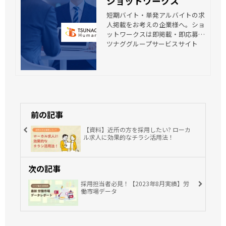
ショットワークス
短期バイト・単発アルバイトの求
人掲載をお考えの企業様へ。ショ
ットワークスは即掲載・即応募の
スピード採用、圧倒的な集客力、
ツナググループサービスサイト
掲載料金コスト削減が特徴！
前の記事
【資料】近所の方を採用したい? ローカ
ル求人に効果的なチラシ活用法！
次の記事
採用担当者必見！【2023年8月実績】労
働市場データ