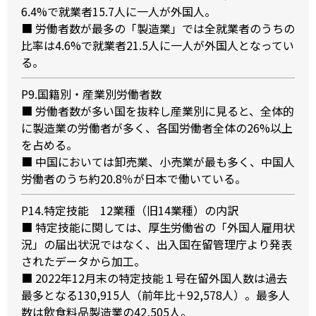
6.4%で就業者15.7人に一人が外国人。
■ 労働者数が最多の「製造業」では全就業者のうちの
比率は4.6%で就業者21.5人に一人が外国人となってい
る。
P9.国籍別・産業別労働者数
■ 労働者数が多い国を抜粋し産業別に見ると、全体的
に製造業の労働者が多く、各国労働者全体の26%以上
を占める。
■ 中国においては卸売業、小売業が最も多く、中国人
労働者のうち約20.8％が日本で働いている。
P14.特定技能 12業種（旧14業種）の内訳
■ 特定技能に関しては、厚生労働省の「外国人雇用状
況」の届出状況ではなく、出入国在留管理庁より発表
されたデータから加工。
■ 2022年12月末の特定技能１号在留外国人数は過去
最多となる130,915人（前年比＋92,578人）。最多人
数は飲食料品製造業の42,505人。