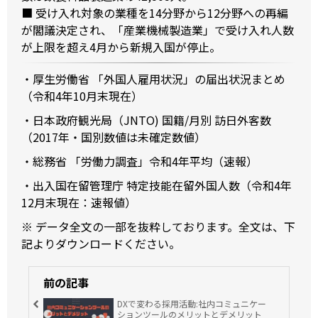
​​​​​​​■ 受け入れ対象の業種を14分野から12分野への再編
が閣議決定され、「産業機械製造業」で受け入れ人数
が上限を超え4月から新規入国が停止。
・厚生労働省
「外国人雇用状況」の届出状況まとめ
（令和4年10月末現在）
・日本政府観光局（JNTO)
国籍/月別 訪日外客数
（2017年・国別数値は未確定数値）
・総務省
「労働力調査」令和4年平均（速報）
・出入国在留管理庁
特定技能在留外国人数（令和4年
12月末現在：速報値）
※ データ全文の一部を抜粋しております。全文は、下
記よりダウンロードください。
前の記事
DXで変わる採用活動:社内コミュニケー
ションツールのメリットとデメリット