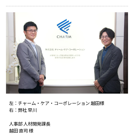
左：チャーム・ケア・コーポレーション 越田様
右：弊社 早川
人事部 人材開発課長
越田 直司 様