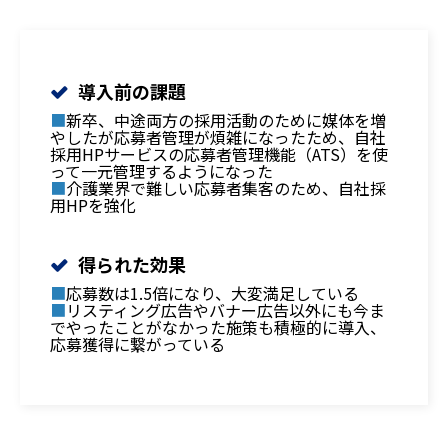
導入前の課題
■
新卒、中途両方の採用活動のために媒体を増
やしたが応募者管理が煩雑になったため、自社
採用HPサービスの応募者管理機能（ATS）を使
って一元管理するようになった
■
介護業界で難しい応募者集客のため、自社採
用HPを強化
得られた効果
■
応募数は1.5倍になり、大変満足している
■
リスティング広告やバナー広告以外にも今ま
でやったことがなかった施策も積極的に導入、
応募獲得に繋がっている